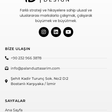
Farklı strateji ve hikayelere sahip ulusal ve
uluslararası markalarla çalışmak, çalışarak
büyümek ve büyütmek.
BİZE ULAŞIN
+90 232 966 3878
info@palanduztasarim.com
Şehit Kadir Turunç Sok. No:2 D:2
Bostanlı Karşıyaka / İzmir
SAYFALAR
Ana Sayfa