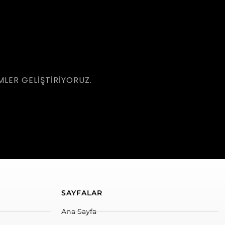
LER GELIŞTIRIYORUZ.
SAYFALAR
Ana Sayfa