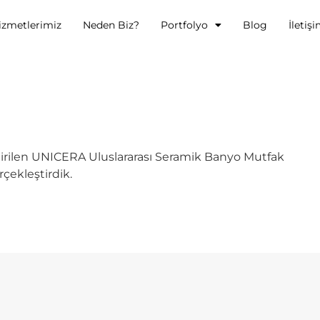
izmetlerimiz
Neden Biz?
Portfolyo
Blog
İletiş
ştirilen UNICERA Uluslararası Seramik Banyo Mutfak
çekleştirdik.