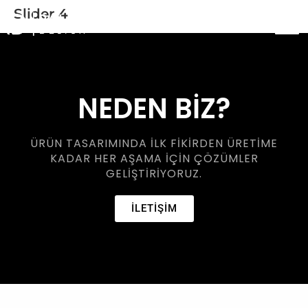
Slider 4
NEDEN BİZ?
ÜRÜN TASARIMINDA ILK FIKIRDEN ÜRETIME
KADAR HER AŞAMA IÇIN ÇÖZÜMLER
GELIŞTIRIYORUZ.
İLETİŞİM