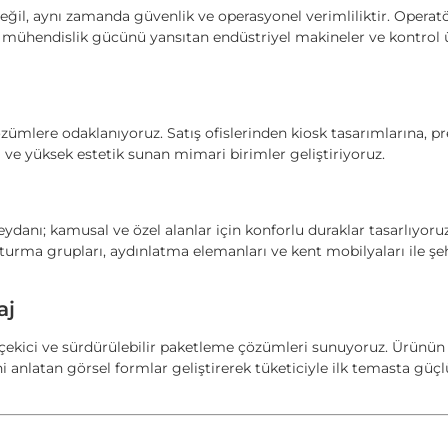
eğil, aynı zamanda güvenlik ve operasyonel verimliliktir. Operat
 mühendislik gücünü yansıtan endüstriyel makineler ve kontrol ü
ümlere odaklanıyoruz. Satış ofislerinden kiosk tasarımlarına, pr
 ve yüksek estetik sunan mimari birimler geliştiriyoruz.
eydanı; kamusal ve özel alanlar için konforlu duraklar tasarlıyoruz
oturma grupları, aydınlatma elemanları ve kent mobilyaları ile şe
aj
t çekici ve sürdürülebilir paketleme çözümleri sunuyoruz. Ürünü
i anlatan görsel formlar geliştirerek tüketiciyle ilk temasta güçl