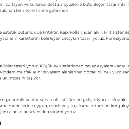
ını zorlayan ve kullanıcı dostu arayüzlerle bütünleşen tasarımlar g
rzulanan bir nesne haline getirmek.
estetik bütünlük de kritiktir. Kapı kollarından akıllı kilit sisteml
apıların karakterini belirleyen detayları tasarlıyoruz. Fonksiyone
ürünler tasarlıyoruz. Küçük ev aletlerinden beyaz eşyalara kadar
. Modern mutfakların ve yaşam alanlarının görsel diline uyum sağ
’un imzasını taşıyor.
e ergonomik konfor sunan ofis çözümleri geliştiriyoruz. Modüle
alışma modellerine uygun, esnek ve şık çalışma ortamları kurguluy
yaşam alanı olarak yeniden tanımlıyoruz.
ı