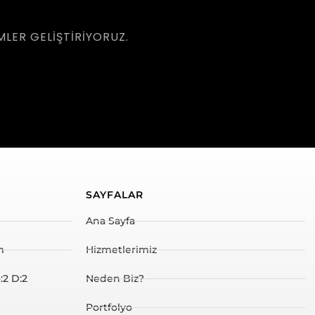
LER GELIŞTIRIYORUZ.
SAYFALAR
Ana Sayfa
m
Hizmetlerimiz
:2 D:2
Neden Biz?
Portfolyo