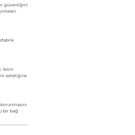
ör güvenliğini
niteleri
efabrik
. İklim
hir estetiğine
n korunmasını
ü bir bağ