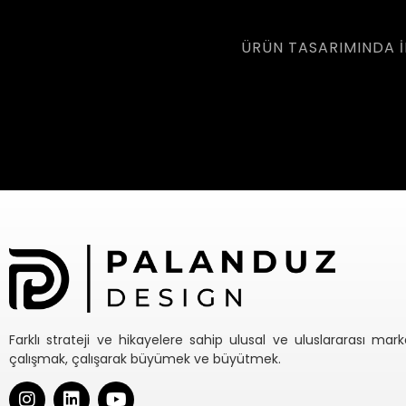
ÜRÜN TASARIMINDA I
Farklı strateji ve hikayelere sahip ulusal ve uluslararası mark
çalışmak, çalışarak büyümek ve büyütmek.