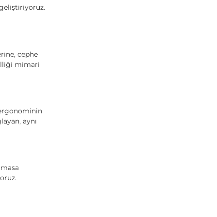
eliştiriyoruz.
erine, cephe
lliği mimari
, ergonominin
layan, aynı
r masa
oruz.