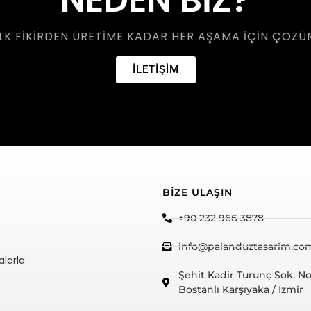
LK FIKIRDEN ÜRETIME KADAR HER AŞAMA IÇIN ÇÖZÜM
İLETİŞİM
BİZE ULAŞIN
+90 232 966 3878
info@palanduztasarim.co
alarla
Şehit Kadir Turunç Sok. No
Bostanlı Karşıyaka / İzmir