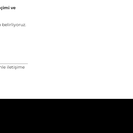
eçimi ve
belirliyoruz.
mle iletişime