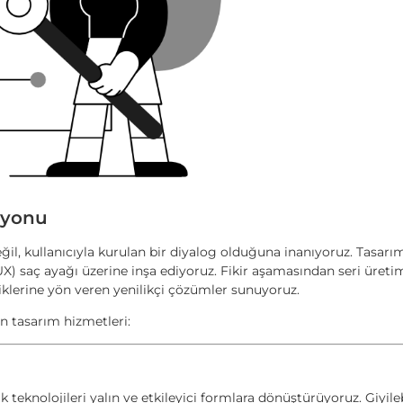
iyonu
eğil, kullanıcıyla kurulan bir diyalog olduğuna inanıyoruz. Tasarı
(UX) saç ayağı üzerine inşa ediyoruz. Fikir aşamasından seri üret
iklerine yön veren yenilikçi çözümler sunuyoruz.
n tasarım hizmetleri:
 teknolojileri yalın ve etkileyici formlara dönüştürüyoruz. Giyileb