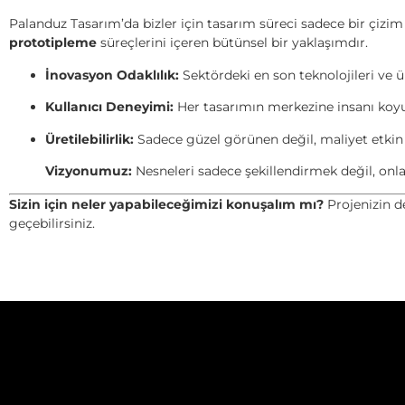
Palanduz Tasarım’da bizler için tasarım süreci sadece bir çizim
prototipleme
süreçlerini içeren bütünsel bir yaklaşımdır.
İnovasyon Odaklılık:
Sektördeki en son teknolojileri ve ü
Kullanıcı Deneyimi:
Her tasarımın merkezine insanı koyuy
Üretilebilirlik:
Sadece güzel görünen değil, maliyet etkin v
Vizyonumuz:
Nesneleri sadece şekillendirmek değil, onla
Sizin için neler yapabileceğimizi konuşalım mı?
Projenizin de
geçebilirsiniz.